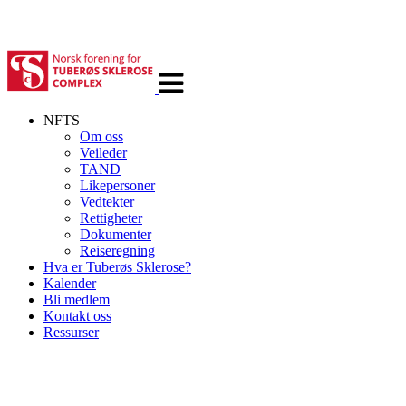
Veksle
navigasjon
NFTS
Om oss
Veileder
TAND
Likepersoner
Vedtekter
Rettigheter
Dokumenter
Reiseregning
Hva er Tuberøs Sklerose?
Kalender
Bli medlem
Kontakt oss
Ressurser