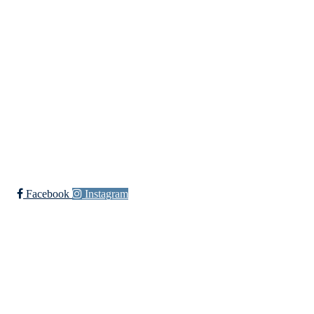
c/o Wenche Røkenes,
Ikjefjord 19, 5962 BJORDAL
E-post leder:
wenche@nfts.no
Telefon:
958 10 155
Ved generelle henvendelser til foreningen kan du kontakte oss på:
post@nfts.no
Facebook
Instagram