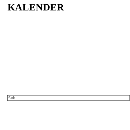
KALENDER
Bli medlem i Foreningen
Trykk her for innmelding
Norsk forening for Tuberøs
Sklerose,