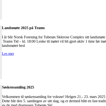
Landsmøte 2025 på Teams
I år blir Norsk Forening for Tuberøs Sklerose Complex sitt landsmøte
Teams Tid – kl. 18:00 Lenke til møtet vil bli gjort aktiv 1 time før m
landsmøtet besl
Les mer
Søskensamling 2025
Velkommen til søskensamling for voksne! Helgen 21.- 23. mars 2025 in
Dette blir den 5. samlingen av sitt slag, og er dermed blitt en fast tr
av de med diagnosen Tuberøs Skl