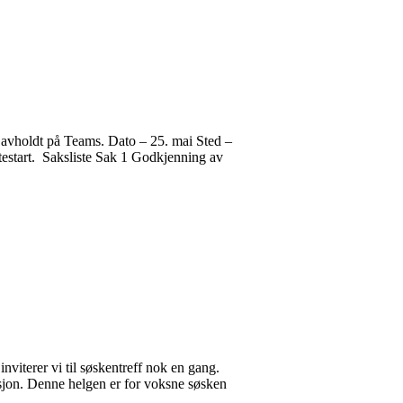
 avholdt på Teams. Dato – 25. mai Sted –
øtestart. Saksliste Sak 1 Godkjenning av
viterer vi til søskentreff nok en gang.
adisjon. Denne helgen er for voksne søsken