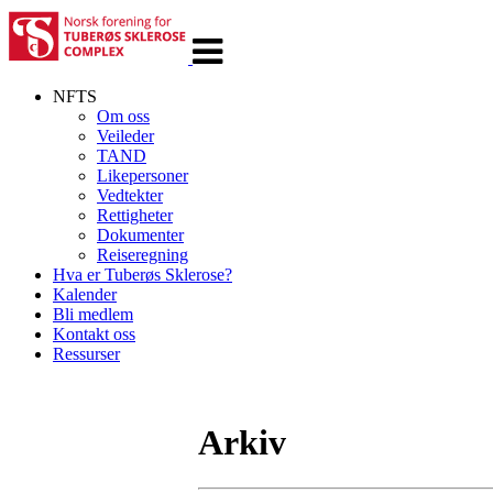
Veksle
navigasjon
NFTS
Om oss
Veileder
TAND
Likepersoner
Vedtekter
Rettigheter
Dokumenter
Reiseregning
Hva er Tuberøs Sklerose?
Kalender
Bli medlem
Kontakt oss
Ressurser
Arkiv