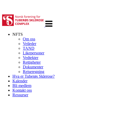
Veksle
navigasjon
NFTS
Om oss
Veileder
TAND
Likepersoner
Vedtekter
Rettigheter
Dokumenter
Reiseregning
Hva er Tuberøs Sklerose?
Kalender
Bli medlem
Kontakt oss
Ressurser