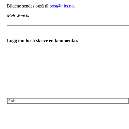
Bildene sendes også til
post@nfts.no
.
Mvh Wenche
Logg inn for å skrive en kommentar.
Bli medlem i Foreningen
Trykk her for innmelding
Norsk forening for Tuberøs