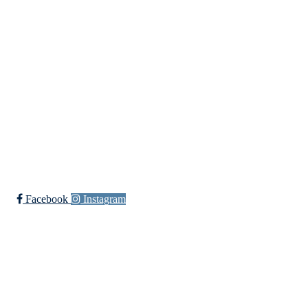
Sklerose,
c/o Wenche Røkenes,
Ikjefjord 19, 5962 BJORDAL
E-post leder:
wenche@nfts.no
Telefon:
958 10 155
Ved generelle henvendelser til foreningen kan du kontakte oss på:
post@nfts.no
Facebook
Instagram