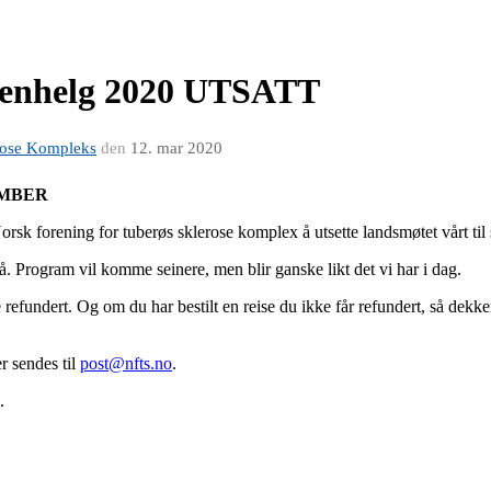
senhelg 2020 UTSATT
erose Kompleks
den
12. mar 2020
TEMBER
orsk forening for tuberøs sklerose komplex å utsette landsmøtet vårt til
 Program vil komme seinere, men blir ganske likt det vi har i dag.
 refundert. Og om du har bestilt en reise du ikke får refundert, så dek
 sendes til
post@nfts.no
.
.