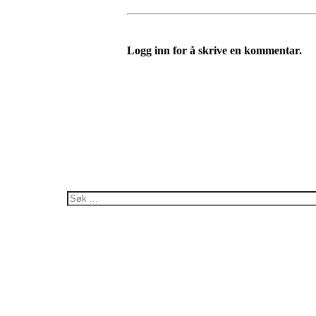
Logg inn for å skrive en kommentar.
Bli medlem i Foreningen
Trykk her for innmelding
Norsk forening for Tuberø
c/o Wenche Røkenes,
Ikjefjord 19, 5962 BJO