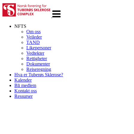
Veksle
navigasjon
NFTS
Om oss
Veileder
TAND
Likepersoner
Vedtekter
Rettigheter
Dokumenter
Reiseregning
Hva er Tuberøs Sklerose?
Kalender
Bli medlem
Kontakt oss
Ressurser