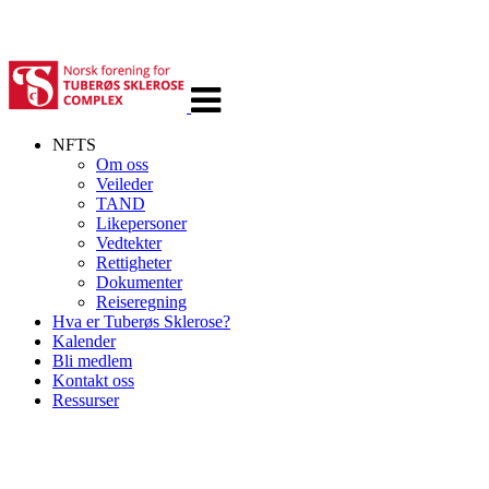
Veksle
navigasjon
NFTS
Om oss
Veileder
TAND
Likepersoner
Vedtekter
Rettigheter
Dokumenter
Reiseregning
Hva er Tuberøs Sklerose?
Kalender
Bli medlem
Kontakt oss
Ressurser