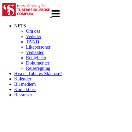
Veksle
navigasjon
NFTS
Om oss
Veileder
TAND
Likepersoner
Vedtekter
Rettigheter
Dokumenter
Reiseregning
Hva er Tuberøs Sklerose?
Kalender
Bli medlem
Kontakt oss
Ressurser