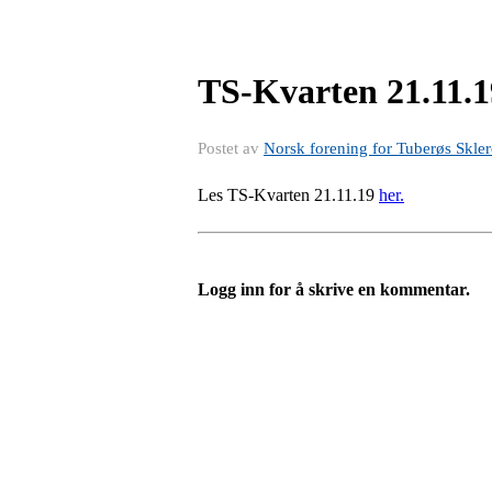
TS-Kvarten 21.11.1
Postet av
Norsk forening for Tuberøs Skl
Les TS-Kvarten 21.11.19
her.
Logg inn for å skrive en kommentar.
Bli medlem i Foreningen
Trykk her for innmelding