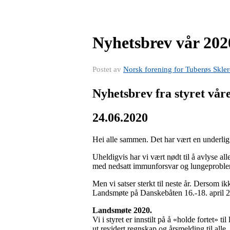
Nyhetsbrev vår 202
Postet av
Norsk forening for Tuberøs Skl
Nyhetsbrev fra styret vår
24.06.2020
Hei alle sammen. Det har vært en underlig 
Uheldigvis har vi vært nødt til å avlyse al
med nedsatt immunforsvar og lungeproble
Men vi satser sterkt til neste år. Dersom ik
Landsmøte på Danskebåten 16.-18. april 20
Landsmøte 2020.
Vi i styret er innstilt på å «holde fortet» t
ut revidert regnskap og årsmelding til alle,