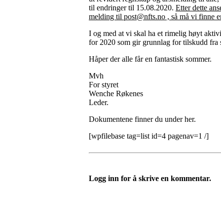
til endringer til 15.08.2020.
Etter dette an
melding til
post@nfts.no
, så må vi finne 
I og med at vi skal ha et rimelig høyt akti
for 2020 som gir grunnlag for tilskudd fra
Håper der alle får en fantastisk sommer.
Mvh
For styret
Wenche Røkenes
Leder.
Dokumentene finner du under her.
[wpfilebase tag=list id=4 pagenav=1 /]
Logg inn for å skrive en kommentar.