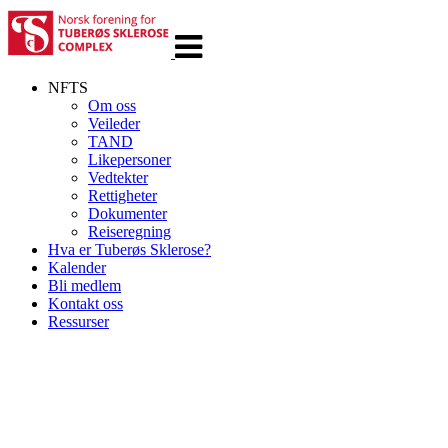
Veksle
navigasjon
NFTS
Om oss
Veileder
TAND
Likepersoner
Vedtekter
Rettigheter
Dokumenter
Reiseregning
Hva er Tuberøs Sklerose?
Kalender
Bli medlem
Kontakt oss
Ressurser