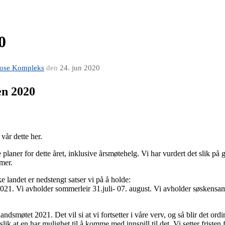
0
erose Kompleks
den
24. jun 2020
en 2020
vår dette her.
le planer for dette året, inklusive årsmøtehelg. Vi har vurdert det slik 
mer.
ke landet er nedstengt satser vi på å holde:
21. Vi avholder sommerleir 31.juli- 07. august. Vi avholder søskensam
il landsmøtet 2021. Det vil si at vi fortsetter i våre verv, og så blir det
 slik at en har mulighet til å komme med innspill til det. Vi setter friste