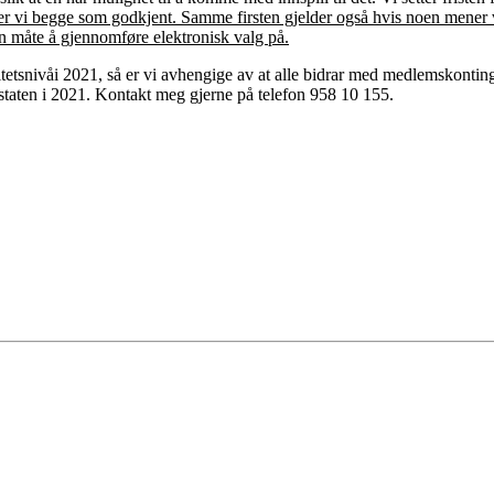
ser vi begge som godkjent. Samme firsten gjelder også hvis noen mener 
en måte å gjennomføre elektronisk valg på.
vitetsnivåi 2021, så er vi avhengige av at alle bidrar med medlemskontin
 staten i 2021. Kontakt meg gjerne på telefon 958 10 155.