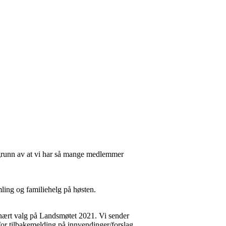
på grunn av at vi har så mange medlemmer
ling og familiehelg på høsten.
 ordinært valg på Landsmøtet 2021. Vi sender
n for tilbakemelding på innvendinger/forslag