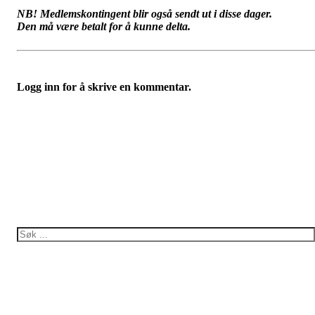
NB! Medlemskontingent blir også sendt ut i disse dager.
Den må være betalt for å kunne delta.
Logg inn for å skrive en kommentar.
Bli medlem i Foreningen
Trykk her for innmelding
Norsk forening for Tuberøs
Sklerose,