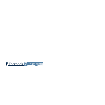
c/o Wenche Røkenes,
Ikjefjord 19, 5962 BJORDAL
E-post leder:
wenche@nfts.no
Telefon:
958 10 155
Ved generelle henvendelser til foreningen kan du kontakte oss på:
post@nfts.no
Facebook
Instagram