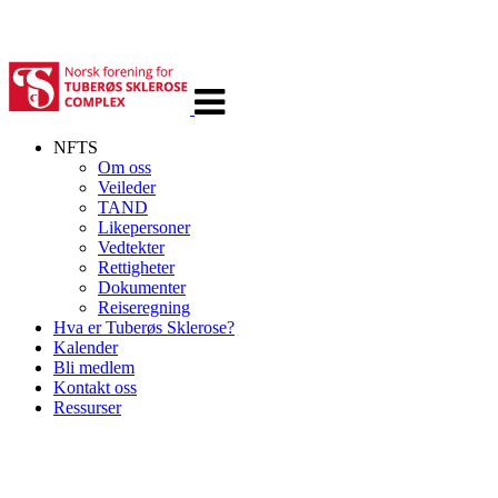
Veksle
navigasjon
NFTS
Om oss
Veileder
TAND
Likepersoner
Vedtekter
Rettigheter
Dokumenter
Reiseregning
Hva er Tuberøs Sklerose?
Kalender
Bli medlem
Kontakt oss
Ressurser